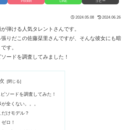
Pocket
LINE
コピー
2024.05.08
2024.06.26
顔が弾ける人気タレントさんです。
っ張りだこの佐藤栞里さんですが、そんな彼女にも暗
とです。
ピソードを調査してみました！
次
エピソードを調査してみた！
事が全くない。。。
こだけモデル？
、ゼロ！