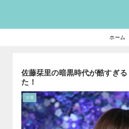
ホーム
佐藤栞里の暗黒時代が酷すぎる
た！
女優