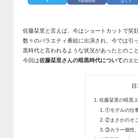
X
Facebook
はてブ
佐藤栞里と言えば、今はショートカットで笑
数々のバラエティ番組に出演され、今では引
黒時代と言われるような状況があったとのこ
今回は
佐藤栞里さんの暗黒時代について
のエ
目
佐藤栞里の暗黒
①モデルの仕
②まさかのそ
③カラー個性