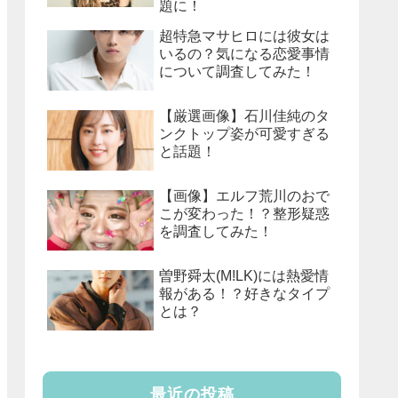
題に！
超特急マサヒロには彼女は
いるの？気になる恋愛事情
について調査してみた！
【厳選画像】石川佳純のタ
ンクトップ姿が可愛すぎる
と話題！
【画像】エルフ荒川のおで
こが変わった！？整形疑惑
を調査してみた！
曽野舜太(M!LK)には熱愛情
報がある！？好きなタイプ
とは？
最近の投稿