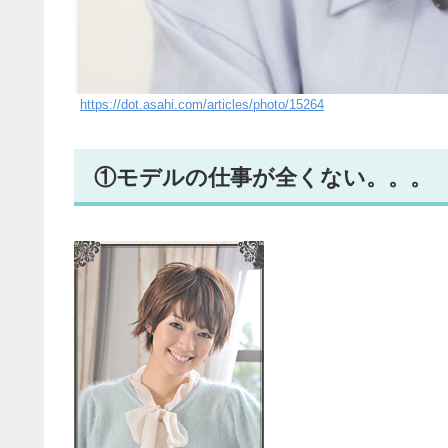
https://dot.asahi.com/articles/photo/15264
①モデルの仕事が全くない。。。