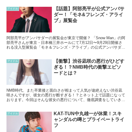
【話題】阿部亮平が公式アンバサ
アイドル
ダー！「モネ&フレンズ・アライ
ブ」展覧会
阿部亮平がアンバサダーの展覧会が東京で開催？ 「Snow Man」の阿
部亮平さんが東京・日本橋三井ホールにて7月12日〜9月29日開催さ
れる没入型展覧会「モネ＆フレンズ・アライブ」の公式アンバサダー
になることがわかりました。 モネ＆フレンズ...
【衝撃】渋谷凪咲の悪行がひどす
アイドル
ぎる！？NMB時代の衝撃エピソ
ードとは？
NMB時代、また卒業後と面白さが相まって人気が途絶えない渋谷凪
咲さんですが、彼女の悪行が酷すぎる！？とネット上で話題になって
おります。今回はそんな彼女の悪行について、徹底調査をしていきま
しょう！ 渋谷凪咲のプロフィールについて 性別：女性 ...
KAT-TUN中丸雄一が休業！スキ
アイドル
ャンダルの噂とプライベートライ
フ