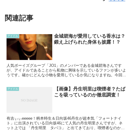
関連記事
金城碧海が愛用している香水は？
アイドル
鍛え上げられた身体も披露！？
人気ボーイズグループ「JO1」のメンバーである金城碧海さんです
が、アイドルであることから私物に興味を示しているファンが多いよ
うです。確かにどんな小物を愛用しているか気になりますね。今回
は、愛用している香水について調査していきます！ 金城碧海...
【画像】丹生明里は喫煙者？たば
アイドル
こを吸っているのか徹底調査！
有吉ぃぃeeeee！柄本時生＆日向坂46丹生が超本気「フォートナイ
ト」に出演されている日向坂46にて人気の丹生明里さんですが、ネ
ット上では 「丹生明里 タバコ」 と出てきており、喫煙者なのか？
という情報が出ております。実際に彼女は喫煙をして...