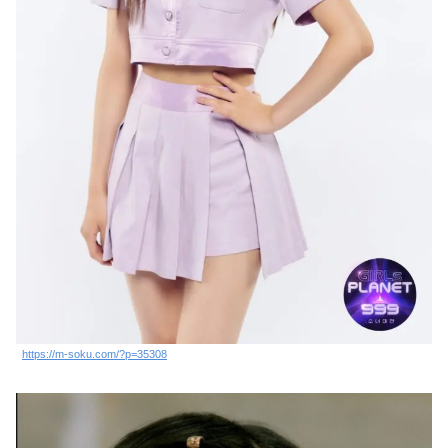
https://m-soku.com/?p=35308